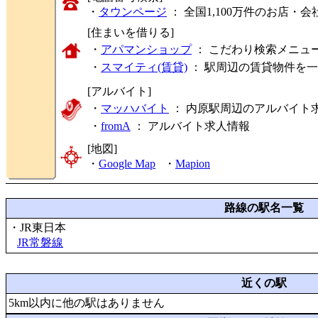
・
タウンページ
： 全国1,100万件のお店
[住まいを借りる]
・
アパマンショップ
： こだわり検索メニュ
・
スマイティ(賃貸)
： 駅周辺の賃貸物件を
[アルバイト]
・
マッハバイト
： 内原駅周辺のアルバイト
・
fromA
：
アルバイト求人情報
[地図]
・
Google Map
・
Mapion
路線の駅名一覧
・JR東日本
JR常磐線
近くの駅
5km以内に他の駅はありません