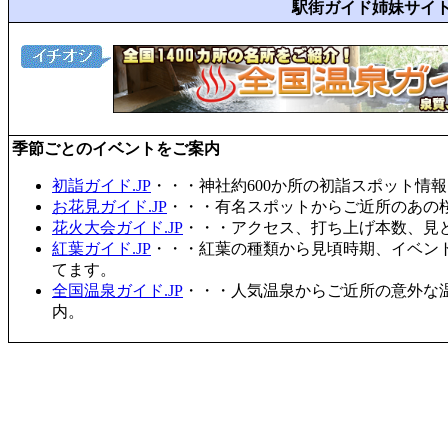
駅街ガイド姉妹サイ
季節ごとのイベントをご案内
初詣ガイド.JP
・・・神社約600か所の初詣スポット情
お花見ガイド.JP
・・・有名スポットからご近所のあの桜
花火大会ガイド.JP
・・・アクセス、打ち上げ本数、見
紅葉ガイド.JP
・・・紅葉の種類から見頃時期、イベン
てます。
全国温泉ガイド.JP
・・・人気温泉からご近所の意外な
内。