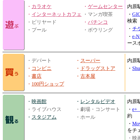
・
カラオケ
・
ゲームセンター
内原
・
インターネットカフェ
・マンガ喫茶
・
GI
検索
・ビリヤード
・
パチンコ
・
チ
・プール
・ボウリング
・
e-
ース
・デパート
・
スーパー
内原
・
コンビニ
・
ドラッグストア
・
Shu
・
書店
・
古本屋
・
100円ショップ
・
映画館
・
レンタルビデオ
内原
・ライブハウス
・劇場・コンサート
・
e
約
・
スタジアム
・ホール
・
Mov
をチ
・映画