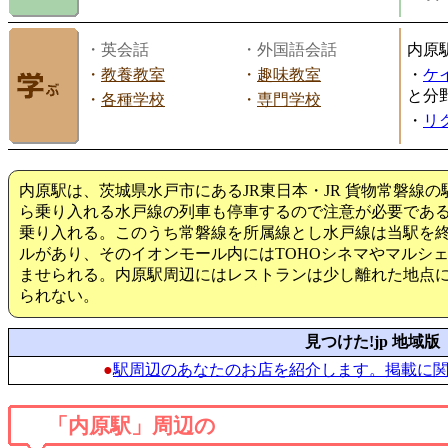
・英会話
・外国語会話
内原
・
教養教室
・
趣味教室
・
ケ
と分
・
各種学校
・
専門学校
・
リ
内原駅は、茨城県水戸市にあるJR東日本・JR 貨物常磐線
ら乗り入れる水戸線の列車も停車するので注意が必要である
乗り入れる。このうち常磐線を所属線とし水戸線は当駅を
ルがあり、そのイオンモール内にはTOHOシネマやマルシ
ませられる。内原駅周辺にはレストランは少し離れた地点
られない。
見つけた!jp 地域版
●
駅周辺のあなたのお店を紹介します。掲載に
「内原駅」周辺の