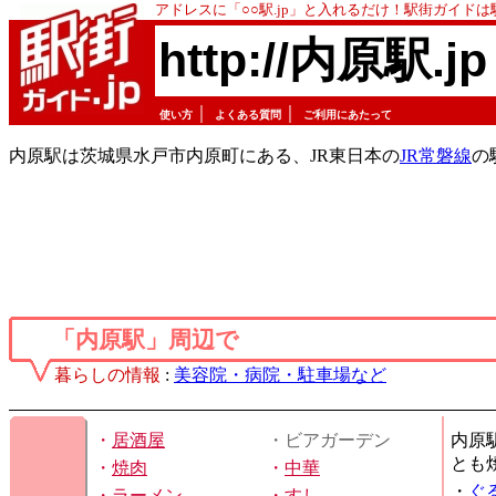
アドレスに「○○駅.jp」と入れるだけ！駅街ガイド
http://内原駅.jp
｜
｜
使い方
よくある質問
ご利用にあたって
内原駅は茨城県水戸市内原町にある、JR東日本の
JR常磐線
の
「内原駅」周辺で
暮らしの情報
:
美容院・病院・駐車場など
・
居酒屋
・ビアガーデン
内原
とも
・
焼肉
・
中華
・
ぐ
・
ラーメン
・
すし