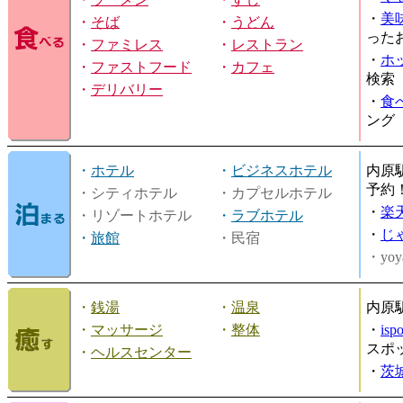
・
美
・
そば
・
うどん
った
・
ファミレス
・
レストラン
・
ホ
・
ファストフード
・
カフェ
検索
・
デリバリー
・
食
ング
・
ホテル
・
ビジネスホテル
内原
予約
・シティホテル
・カプセルホテル
・
楽
・リゾートホテル
・
ラブホテル
・
じ
・
旅館
・民宿
・yoy
・
銭湯
・
温泉
内原
・
マッサージ
・
整体
・
is
スポ
・
ヘルスセンター
・
茨