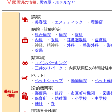
駅周辺の情報
:
居酒屋・ホテルなど
[美容]
・
美容院
・
エステティック
・
理髪店
[病院・診療所等]
・
総合病院
・
病院
・
歯科
・
内科
・
眼科
・
耳鼻咽喉科
・
皮膚科
・神経、精神科
・
外科
・
整形外科
・
形
・
薬局
[駐車場]
・
コインパーキング
・
三井のリパーク
： 内原駅周辺の時間貸駐
[ペット]
・
ペットショップ
・
動物病院
・
ペット葬
[公的機関等]
・
郵便局
・
銀行
・
市区町村機関
・
図書
・
保育所
・
幼稚園
・
小学校
・
中学校
・
神社
・
寺
[電話番号検索]